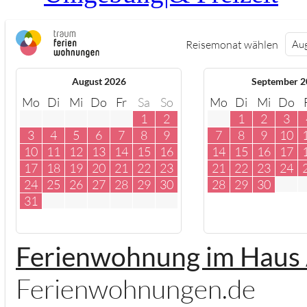
Reisemonat wählen
August 2026
September 2
Mo
Di
Mi
Do
Fr
Sa
So
Mo
Di
Mi
Do
1
2
1
2
3
3
4
5
6
7
8
9
7
8
9
10
10
11
12
13
14
15
16
14
15
16
17
17
18
19
20
21
22
23
21
22
23
24
24
25
26
27
28
29
30
28
29
30
31
Ferienwohnung im Haus
Ferienwohnungen.de